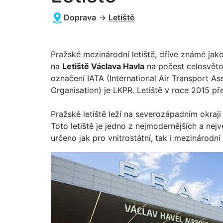
Doprava
→
Letiště
Pražské mezinárodní letiště, dříve známé jak
na
Letiště Václava Havla
na počest celosvět
označení IATA (International Air Transport Ass
Organisation) je LKPR. Letiště v roce 2015 pře
Pražské letiště leží na severozápadním okraji 
Toto letiště je jedno z nejmodernějších a nej
určeno jak pro vnitrostátní, tak i mezinárodní