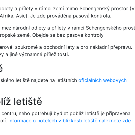
 odlety a přílety v rámci zemí mimo Schengenský prostor (V
 Afrika, Asie). Je zde prováděna pasová kontrola.
o mezinárodní odlety a přílety v rámci Schengenského prost
vropské země. Obejde se bez pasové kontroly.
terové, soukromé a obchodní lety a pro nákladní přepravu.
vy a jiné významné příležitosti.
ě
kého letiště najdete na letištních
oficiálních webových
íž letiště
v centru, nebo potřebují bydlet poblíž letiště je připravena
olí.
Informace o hotelech v blízkosti letiště naleznete zde