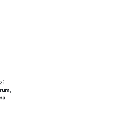
zí
trum,
 na