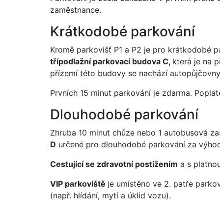
zaměstnance.
Krátkodobé parkování
Kromě parkovišť P1 a P2 je pro krátkodobé 
třípodlažní parkovací budova C,
která je na 
přízemí této budovy se nachází autopůjčovny
Prvních 15 minut parkování je zdarma. Poplate
Dlouhodobé parkování
Zhruba 10 minut chůze nebo 1 autobusová zast
D
určené pro dlouhodobé parkování za výhodn
Cestující se zdravotní postižením
a s platno
VIP parkoviště
je umístěno ve 2. patře parko
(např. hlídání, mytí a úklid vozu).