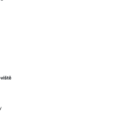
viště
y