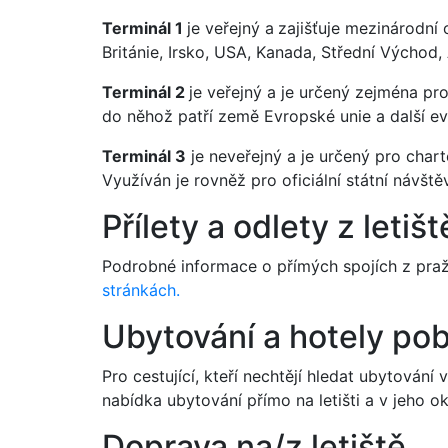
Terminál 1
je veřejný a
zajišťuje mezinárodní
Británie, Irsko, USA, Kanada, Střední Východ,
Terminál 2
je veřejný a je určený zejména pr
do něhož patří země Evropské unie a další e
Terminál 3
je neveřejný a je určený pro char
Využíván je rovněž pro oficiální státní návště
Přílety a odlety z letišt
Podrobné informace o přímých spojích z pražs
stránkách.
Ubytování a hotely pobl
Pro cestující, kteří nechtějí hledat ubytování 
nabídka ubytování přímo na letišti a v jeho ok
Doprava na/z letiště