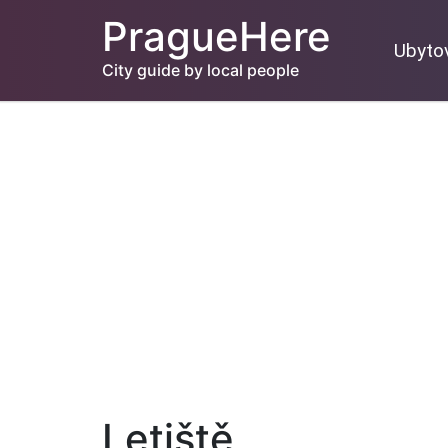
PragueHere
Ubyto
City guide by local people
Letiště