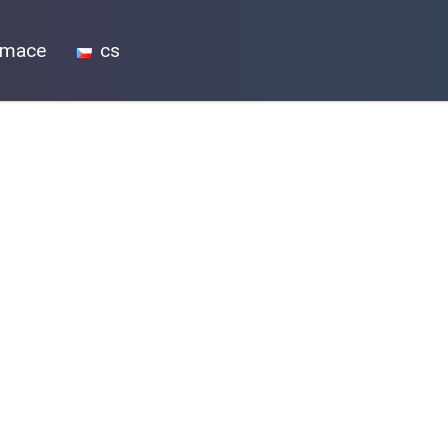
ormace
cs