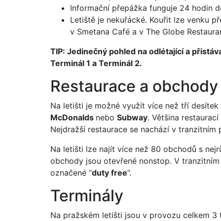
Informační přepážka funguje 24 hodin d
Letiště je nekuřácké. Kouřit lze venku p
v Smetana Café a v The Globe Restauran
TIP: Jedinečný pohled na odlétající a přistáva
Terminál 1 a Terminál 2.
Restaurace a obchody
Na letišti je možné využít více než tří desíte
McDonalds
nebo
Subway
. Většina restaurac
Nejdražší restaurace se nachází v tranzitním 
Na letišti lze najít více než 80 obchodů s ne
obchody jsou otevřené nonstop. V tranzitním 
označené “
duty free
”.
Terminály
Na pražském letišti jsou v provozu celkem 3 t