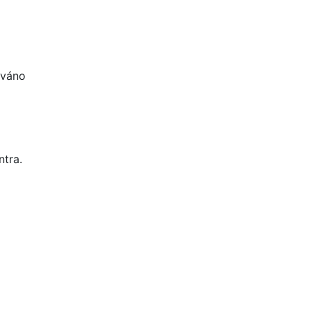
ováno
ntra.