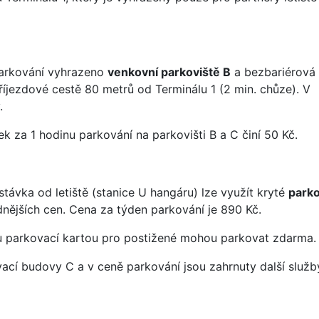
parkování vyhrazeno
venkovní parkoviště B
a bezbariérová
příjezdové cestě 80 metrů od Terminálu 1 (2 min. chůze). V
.
k za 1 hodinu parkování na parkovišti B a C činí 50 Kč.
ávka od letiště (stanice U hangáru) lze využít kryté
parko
ějších cen. Cena za týden parkování je 890 Kč.
u parkovací kartou pro postižené mohou parkovat zdarma.
vací budovy C a v ceně parkování jsou zahrnuty další služb