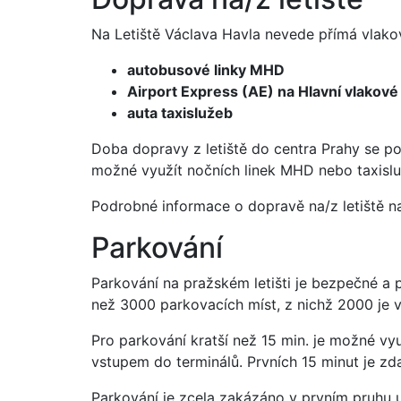
Na Letiště Václava Havla nevede přímá vlakov
autobusové linky MHD
Airport Express (AE) na Hlavní vlakové
auta taxislužeb
Doba dopravy z letiště do centra Prahy se po
možné využít nočních linek MHD nebo taxislu
Podrobné informace o dopravě na/z letiště n
Parkování
Parkování na pražském letišti je bezpečné a p
než 3000 parkovacích míst, z nichž 2000 je
Pro parkování kratší než 15 min. je možné vyu
vstupem do terminálů. Prvních 15 minut je z
Parkování je zcela zakázáno v prvním pruhu u 