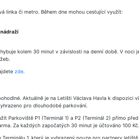
á linka či metro. Během dne mohou cestující využít:
 nádraží
hybuje kolem 30 minut v závislosti na denní době. V noci j
žeb.
ajdete
zde
.
ohodlné. Aktuálně je na Letišti Václava Havla k dispozici v
 vyhrazeno pro dlouhodobé parkování.
žít Parkoviště P1 (Terminál 1) a P2 (Terminál 2) přímo před
darma. Za každých započatých 30 minut je účtováno 100 Kč
Terminálu 1, který je vyhrazený pouze pro partnery letiště