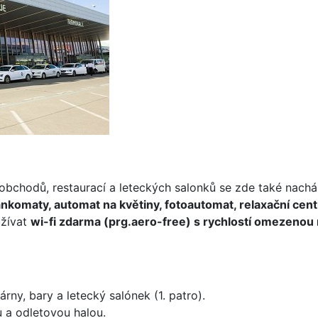
 obchodů, restaurací a leteckých salonků se zde také nachá
nkomaty, automat na květiny, fotoautomat, relaxační cen
užívat
wi-fi zdarma (prg.aero-free) s rychlostí omezenou
rny, bary a letecký salónek (1. patro).
 a odletovou halou.