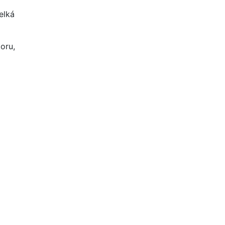
elká
oru,