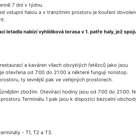
enně 7 dní v týdnu.
řed vstupní halou a v tranzitním prostoru je kouření dovole
t.
cí letadla nabízí vyhlídková terasa v 1. patře haly, jež spoj
k restaurací a kaváren všech obvyklých řetězců jako jsou
í je otevřena od 7:00 do 21:00 a některé fungují nonstop.
prostoru, ty levnější pak ve veřejných prostorech.
jrůznějším zbožím. Otevírací hodiny jsou od 7:00 do 21:00. 
prostoru Terminálu 1 pak jsou k dispozici bezcelní obchod
erminály - T1, T2 a T3.