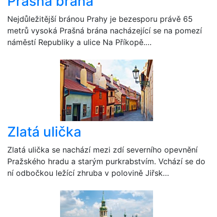
Prašná brána
Nejdůležitější bránou Prahy je bezesporu právě 65
metrů vysoká Prašná brána nacházející se na pomezí
náměstí Republiky a ulice Na Příkopě.…
Zlatá ulička
Zlatá ulička se nachází mezi zdí severního opevnění
Pražského hradu a starým purkrabstvím. Vchází se do
ní odbočkou ležící zhruba v polovině Jiřsk…