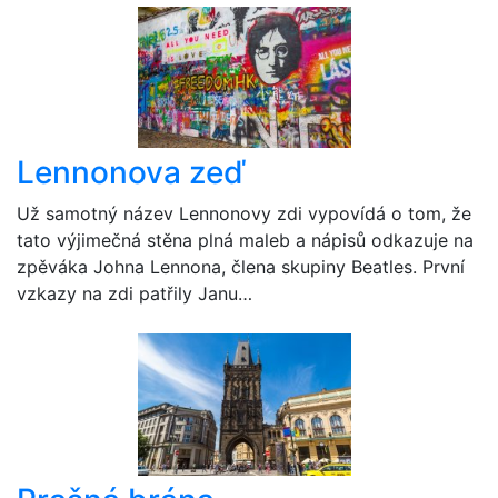
Lennonova zeď
Už samotný název Lennonovy zdi vypovídá o tom, že
tato výjimečná stěna plná maleb a nápisů odkazuje na
zpěváka Johna Lennona, člena skupiny Beatles. První
vzkazy na zdi patřily Janu…