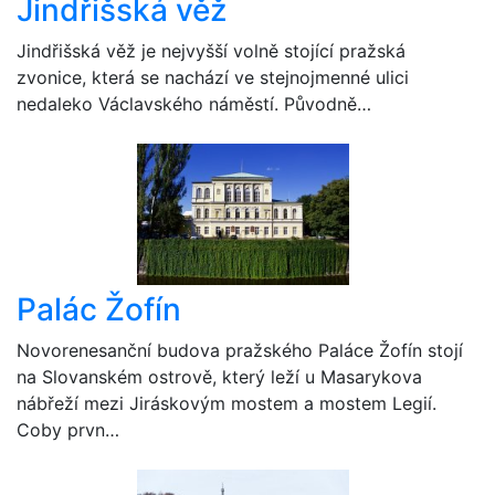
Jindřišská věž
Jindřišská věž je nejvyšší volně stojící pražská
zvonice, která se nachází ve stejnojmenné ulici
nedaleko Václavského náměstí. Původně…
Palác Žofín
Novorenesanční budova pražského Paláce Žofín stojí
na Slovanském ostrově, který leží u Masarykova
nábřeží mezi Jiráskovým mostem a mostem Legií.
Coby prvn…