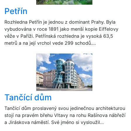
Petřín
Rozhledna Petřín je jednou z dominant Prahy. Byla
vybudována v roce 1891 jako menší kopie Eiffelovy
věže v Paříži. Petřínská rozhledna je vysoká 63,5
metrů a na její vrchol vede 299 schodů.…
Tančící dům
Tančící dům proslavený svou jedinečnou architekturou
stojí na pravém břehu Vltavy na rohu Rašínova nábřeží
a Jiráskova náměstí. Své jméno si vysloužil…