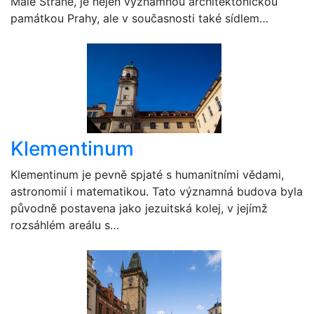
Malé Straně, je nejen významnou architektonickou
památkou Prahy, ale v současnosti také sídlem…
Klementinum
Klementinum je pevně spjaté s humanitními vědami,
astronomií i matematikou. Tato významná budova byla
původně postavena jako jezuitská kolej, v jejímž
rozsáhlém areálu s…