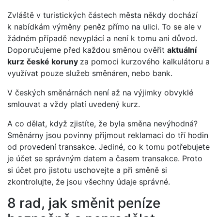
Zvláště v turistických částech města někdy dochází
k nabídkám výměny peněz přímo na ulici. To se ale v
žádném případě nevyplácí a není k tomu ani důvod.
Doporučujeme před každou směnou ověřit
aktuální
kurz
české koruny
za pomoci kurzového kalkulátoru a
využívat pouze služeb směnáren, nebo bank.
V českých směnárnách není až na výjimky obvyklé
smlouvat a vždy platí uvedený kurz.
A co dělat, když zjistíte, že byla směna nevýhodná?
Směnárny jsou povinny přijmout reklamaci do tří hodin
od provedení transakce. Jediné, co k tomu potřebujete
je účet se správným datem a časem transakce. Proto
si účet pro jistotu uschovejte a při směně si
zkontrolujte, že jsou všechny údaje správné.
8 rad, jak směnit peníze