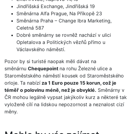
Jindřišská Exchange, Jindřišská 19
Směnárna Alfa Prague, Na Příkopě 23
Směnárna Praha – Change Ibra Marketing,
Celetná 587
Dobré směnárny se rovněž nachází v ulici
Opletalova a Politických vězňů přímo u
Václavského náměstí.
Pozor by si turisté naopak měli dávat na
směnárnu
Chequepoint
na rohu Železné ulice a
Staroměstského náměstí kousek od Staroměstského
orloje. Ta nabízí
za 1 Euro pouze 15 korun, což je
téměř o polovinu méně, než je obvyklé.
Směnárny v
ČR mohou legálně vypsat jakýkoliv kurz a některé tak
vyloženě cílí na lidskou nepozornost a neznalost cizí
měny.