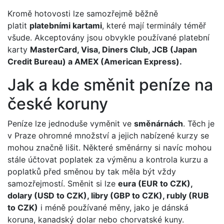
Kromě hotovosti lze samozřejmě běžně
platit
platebními kartami
, které mají terminály téměř
všude. Akceptovány jsou obvykle používané platební
karty
MasterCard, Visa, Diners Club, JCB (Japan
Credit Bureau) a AMEX (American Express).
Jak a kde směnit peníze na
české koruny
Peníze lze jednoduše vyměnit ve
směnárnách
. Těch je
v Praze ohromné množství a jejich nabízené kurzy se
mohou značně lišit. Některé směnárny si navíc mohou
stále účtovat poplatek za výměnu a kontrola kurzu a
poplatků před směnou by tak měla být vždy
samozřejmostí. Směnit si lze
eura (EUR to CZK),
dolary (USD to CZK), libry (GBP to CZK), rubly (RUB
to CZK)
i méně používané měny, jako je dánská
koruna, kanadský dolar nebo chorvatské kuny.