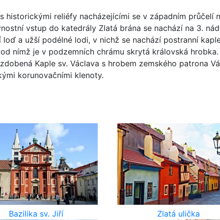
 historickými reliéfy nacházejícími se v západním průčelí n
nostní vstup do katedrály Zlatá brána se nachází na 3. nád
 loď a užší podélné lodi, v nichž se nachází postranní kapl
pod nímž je v podzemních chrámu skrytá královská hrobka.
zdobená Kaple sv. Václava s hrobem zemského patrona Vá
kými korunovačními klenoty.
Bazilika sv. Jiří
Zlatá ulička