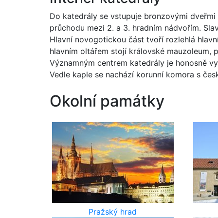
Do katedrály se vstupuje bronzovými dveřmi s
průchodu mezi 2. a 3. hradním nádvořím. Slav
Hlavní novogotickou část tvoří rozlehlá hlavní
hlavním oltářem stojí královské mauzoleum, 
Významným centrem katedrály je honosně vy
Vedle kaple se nachází korunní komora s čes
Okolní památky
Pražský hrad