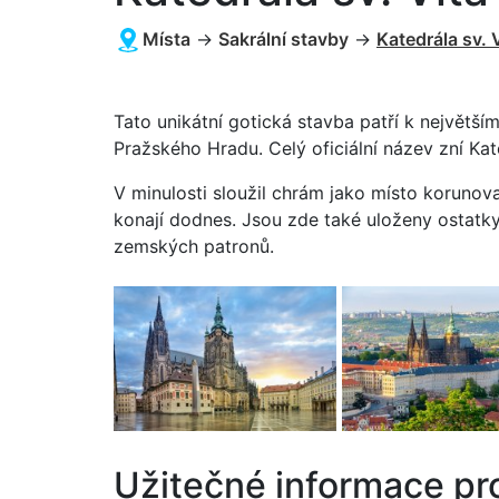
Místa
→
Sakrální stavby
→
Katedrála sv. 
Tato unikátní gotická stavba patří k největš
Pražského Hradu. Celý oficiální název zní Kate
V minulosti sloužil chrám jako místo korunov
konají dodnes. Jsou zde také uloženy ostatk
zemských patronů.
Užitečné informace pr