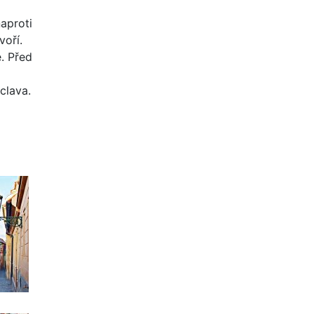
aproti
voří.
e. Před
clava.