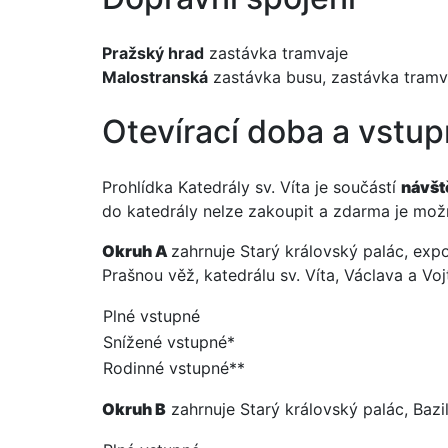
Pražský hrad
zastávka tramvaje
Malostranská
zastávka busu, zastávka tramva
Otevírací doba a vstu
Prohlídka Katedrály sv. Víta je součástí
návšt
do katedrály nelze zakoupit a zdarma je mož
Okruh A
zahrnuje Starý královský palác, expoz
Prašnou věž, katedrálu sv. Víta, Václava a V
Plné vstupné
Snížené vstupné*
Rodinné vstupné**
Okruh B
zahrnuje Starý královský palác, Bazili