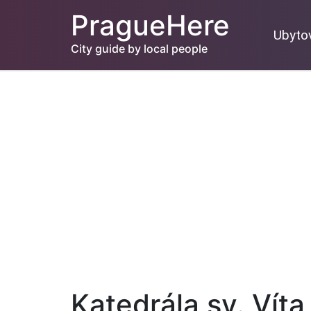
PragueHere
Ubyto
City guide by local people
Katedrála sv. Víta