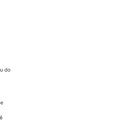
pu do
ce
ně