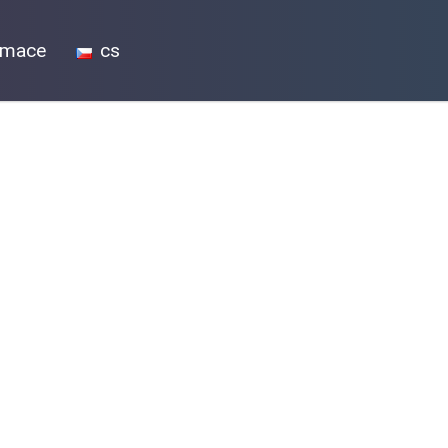
ormace
cs