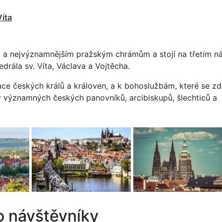
Víta
ím a nejvýznamnějším pražským chrámům a stojí na třetím n
drála sv. Víta, Václava a Vojtěcha.
ace českých králů a královen, a k bohoslužbám, které se z
y významných českých panovníků, arcibiskupů, šlechticů a
o návštěvníky