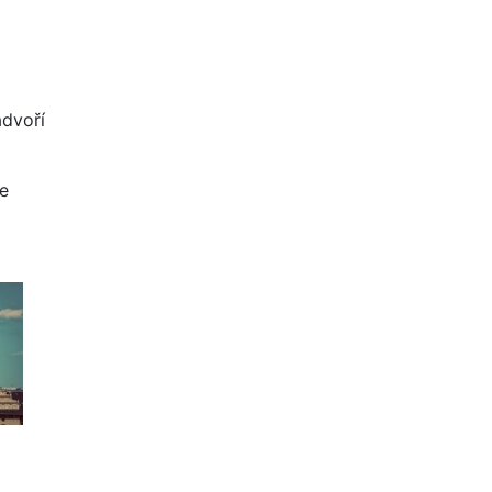
ádvoří
de