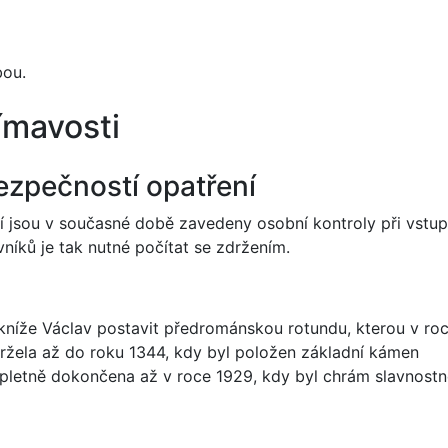
bou.
jímavosti
ezpečností opatření
í jsou v současné době zavedeny osobní kontroly při vstu
níků je tak nutné počítat se zdržením.
 kníže Václav postavit předrománskou rotundu, kterou v ro
držela až do roku 1344, kdy byl položen základní kámen
mpletně dokončena až v roce 1929, kdy byl chrám slavnost