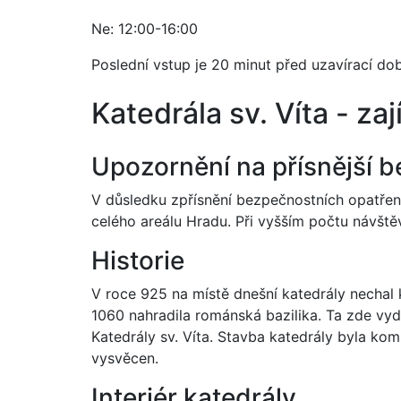
Ne: 12:00-16:00
Poslední vstup je 20 minut před uzavírací do
Katedrála sv. Víta - za
Upozornění na přísnější b
V důsledku zpřísnění bezpečnostních opatřen
celého areálu Hradu. Při vyšším počtu návštěv
Historie
V roce 925 na místě dnešní katedrály nechal
1060 nahradila románská bazilika. Ta zde vy
Katedrály sv. Víta. Stavba katedrály byla ko
vysvěcen.
Interiér katedrály