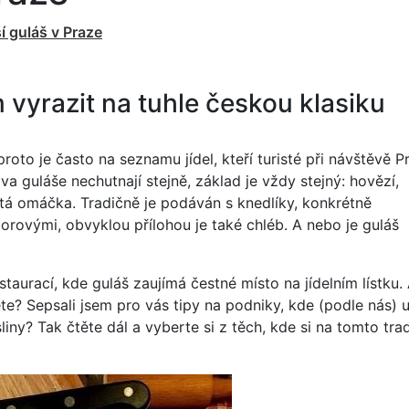
í guláš v Praze
 vyrazit na tuhle českou klasiku
roto je často na seznamu jídel, kteří turisté při návštěvě P
dva guláše nechutnají stejně, základ je vždy stejný: hovězí,
tá omáčka. Tradičně je podáván s knedlíky, konkrétně
borovými, obvyklou přílohou je také chléb. A nebo je guláš
staurací, kde guláš zaujímá čestné místo na jídelním lístku. 
te? Sepsali jsem pro vás tipy na podniky, kde (podle nás) 
sliny? Tak čtěte dál a vyberte si z těch, kde si na tomto tra