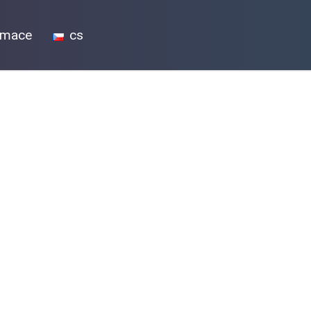
ormace
cs