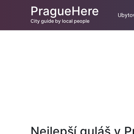
PragueHere
Ubyto
City guide by local people
Nejlepší guláš v P