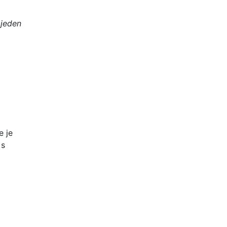
 jeden
e je
 s