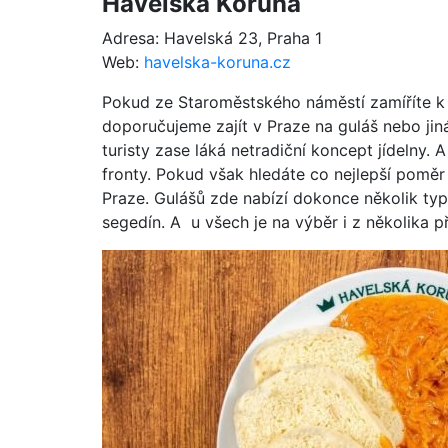
Havelská Koruna
Adresa: Havelská 23, Praha 1
Web:
havelska-koruna.cz
Pokud ze Staroměstského náměstí zamíříte k
doporučujeme zajít v Praze na guláš nebo jiná
turisty zase láká netradiční koncept jídelny. A
fronty. Pokud však hledáte co nejlepší poměr 
Praze. Gulášů zde nabízí dokonce několik typ
segedín. A u všech je na výběr i z několika př