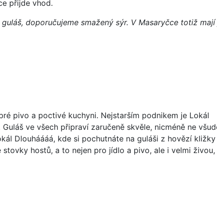
ce přijde vhod.
 guláš, doporučujeme smažený sýr. V Masaryčce totiž mají
ré pivo a poctivé kuchyni. Nejstarším podnikem je Lokál
 Guláš ve všech připraví zaručeně skvěle, nicméně ne všud
kál Dlouháááá, kde si pochutnáte na guláši z hovězí kližky
tovky hostů, a to nejen pro jídlo a pivo, ale i velmi živou,