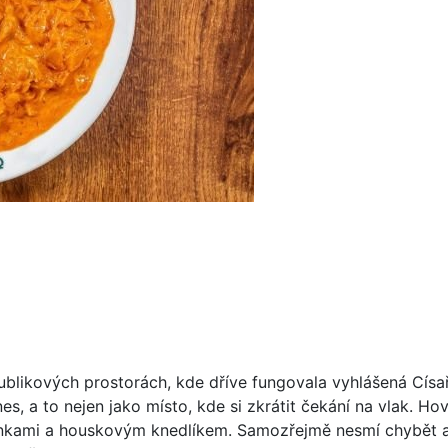
ublikových prostorách, kde dříve fungovala vyhlášená Císa
es, a to nejen jako místo, kde si zkrátit čekání na vlak. Ho
ronkami a houskovým knedlíkem. Samozřejmě nesmí chybět a