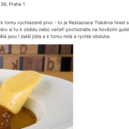
 39, Praha 1
a k tomu vychlazené pivo - to je Restaurace Tiskárna hned 
éru si tu k obědu nebo večeři pochutnáte na hovězím guláš
á jsou i další jídla a k tomu milá a rychlá obsluha.