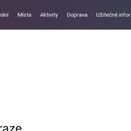
vání
Místa
Aktivity
Doprava
Užitečné inf
raze