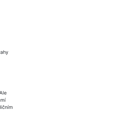
rahy
Ale
umí
dičním