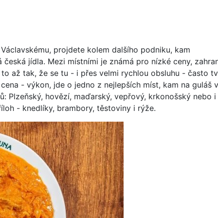
 Václavskému, projdete kolem dalšího podniku, kam
 česká jídla. Mezi místními je známá pro nízké ceny, zahran
 to až tak, že se tu - i přes velmi rychlou obsluhu - často tv
cena - výkon, jde o jedno z nejlepších míst, kam na guláš 
ů: Plzeňský, hovězí, maďarský, vepřový, krkonošský nebo i
íloh - knedlíky, brambory, těstoviny i rýže.