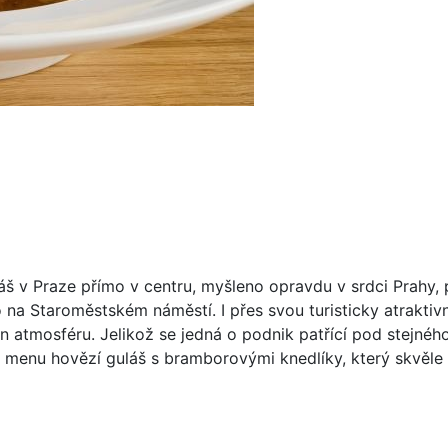
láš v Praze přímo v centru, myšleno opravdu v srdci Prahy,
 na Staroměstském náměstí. I přes svou turisticky atraktivn
fajn atmosféru. Jelikož se jedná o podnik patřící pod stejnéh
a menu hovězí guláš s bramborovými knedlíky, který skvěle