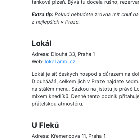
tanková plzeň. Bývá tu docela rušno, rezerva
Extra tip:
Pokud nebudete zrovna mít chuť na
z nejlepších v Praze.
Lokál
Adresa: Dlouhá 33, Praha 1
Web:
lokal.ambi.cz
Lokál je síť českých hospod s důrazem na dob
Dlouháááá, celkem jich v Praze najdete sedm.
na stálém menu. Sázkou na jistotu je právě Lo
mixem knedlíků. Denně tento podnik přitahuje s
přátelskou atmosféru.
U Fleků
Adresa: Křemencova 11, Praha 1