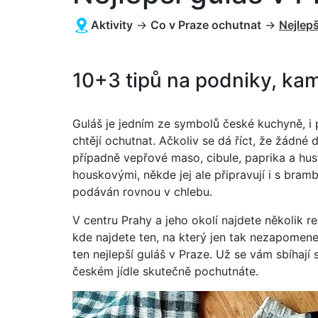
Aktivity
→
Co v Praze ochutnat
→
Nejlepš
10+3 tipů na podniky, kam
Guláš je jedním ze symbolů české kuchyně, i p
chtějí ochutnat. Ačkoliv se dá říct, že žádné 
případně vepřové maso, cibule, paprika a hus
houskovými, někde jej ale připravují i s bram
podáván rovnou v chlebu.
V centru Prahy a jeho okolí najdete několik re
kde najdete ten, na který jen tak nezapomene
ten nejlepší guláš v Praze. Už se vám sbíhají 
českém jídle skutečně pochutnáte.