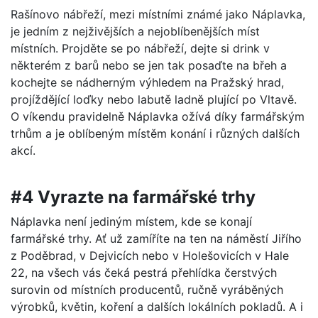
Rašínovo nábřeží, mezi místními známé jako Náplavka,
je jedním z nejživějších a nejoblíbenějších míst
místních. Projděte se po nábřeží, dejte si drink v
některém z barů nebo se jen tak posaďte na břeh a
kochejte se nádherným výhledem na Pražský hrad,
projíždějící loďky nebo labutě ladně plující po Vltavě.
O víkendu pravidelně Náplavka ožívá díky farmářským
trhům a je oblíbeným místěm konání i různých dalších
akcí.
#4 Vyrazte na farmářské trhy
Náplavka není jediným místem, kde se konají
farmářské trhy. Ať už zamíříte na ten na náměstí Jiřího
z Poděbrad, v Dejvicích nebo v Holešovicích v Hale
22, na všech vás čeká pestrá přehlídka čerstvých
surovin od místních producentů, ručně vyráběných
výrobků, květin, koření a dalších lokálních pokladů. A i