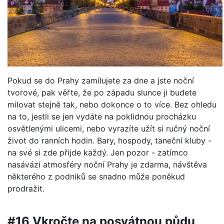
Pokud se do Prahy zamilujete za dne a jste noční
tvorové, pak věřte, že po západu slunce ji budete
milovat stejně tak, nebo dokonce o to více. Bez ohledu
na to, jestli se jen vydáte na poklidnou procházku
osvětlenými ulicemi, nebo vyrazíte užít si ručný noční
život do ranních hodin. Bary, hospody, taneční kluby -
na své si zde přijde každý. Jen pozor - zatímco
nasávází atmosféry noční Prahy je zdarma, návštěva
některého z podniků se snadno může poněkud
prodražit.
#16 Vkročte na posvátnou půdu