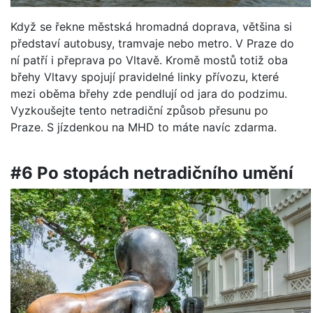
Když se řekne městská hromadná doprava, většina si
představí autobusy, tramvaje nebo metro. V Praze do
ní patří i přeprava po Vltavě. Kromě mostů totiž oba
břehy Vltavy spojují pravidelné linky přívozu, které
mezi oběma břehy zde pendlují od jara do podzimu.
Vyzkoušejte tento netradiční způsob přesunu po
Praze. S jízdenkou na MHD to máte navíc zdarma.
#6 Po stopách netradičního umění