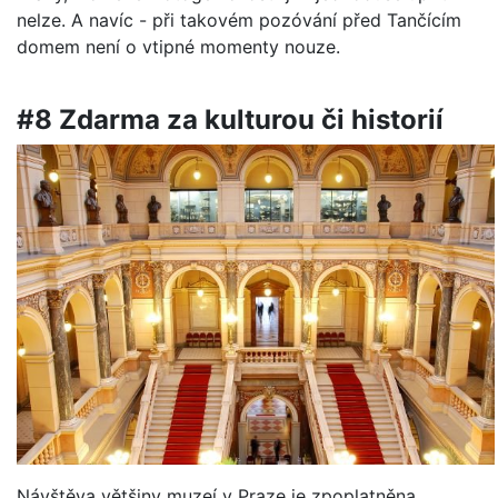
nelze. A navíc - při takovém pozóvání před Tančícím
domem není o vtipné momenty nouze.
#8 Zdarma za kulturou či historií
Návštěva většiny muzeí v Praze je zpoplatněna,