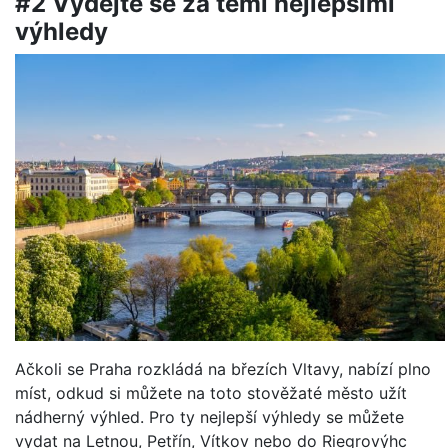
#2 Vydejte se za těmi nejlepšími
výhledy
Ačkoli se Praha rozkládá na březích Vltavy, nabízí plno
míst, odkud si můžete na toto stověžaté město užít
nádherný výhled. Pro ty nejlepší výhledy se můžete
vydat na Letnou, Petřín, Vítkov nebo do Riegrovýhc