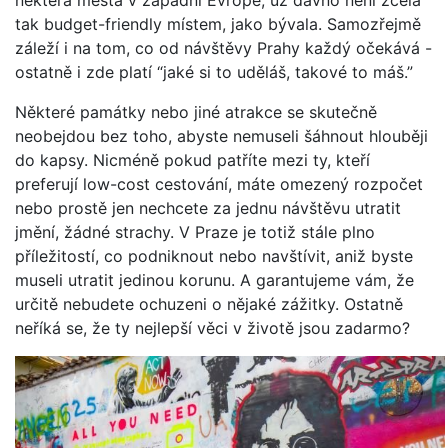
některá města v západní Evropě, už dávno není zcela
tak budget-friendly místem, jako bývala. Samozřejmě
záleží i na tom, co od návštěvy Prahy každý očekává -
ostatně i zde platí “jaké si to uděláš, takové to máš.”
Některé památky nebo jiné atrakce se skutečně
neobejdou bez toho, abyste nemuseli šáhnout hlouběji
do kapsy. Nicméně pokud patříte mezi ty, kteří
preferují low-cost cestování, máte omezený rozpočet
nebo prostě jen nechcete za jednu návštěvu utratit
jmění, žádné strachy. V Praze je totiž stále plno
příležitostí, co podniknout nebo navštívit, aniž byste
museli utratit jedinou korunu. A garantujeme vám, že
určitě nebudete ochuzeni o nějaké zážitky. Ostatně
neříká se, že ty nejlepší věci v životě jsou zadarmo?