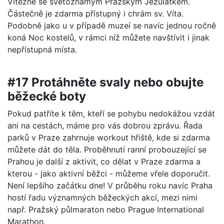
Vítězné se světoznámým Pražským Jezulátkem.
Částečně je zdarma přístupný i chrám sv. Víta.
Podobně jako u v případě muzeí se navíc jednou ročně
koná Noc kostelů, v rámci níž můžete navštívit i jinak
nepřístupná místa.
#17 Protáhněte svaly nebo obujte
běžecké boty
Pokud patříte k těm, kteří se pohybu nedokážou vzdát
ani na cestách, máme pro vás dobrou zprávu. Řada
parků v Praze zahrnuje workout hřiště, kde si zdarma
můžete dát do těla. Proběhnutí ranní probouzející se
Prahou je další z aktivit, co dělat v Praze zdarma a
kterou - jako aktivní běžci - můžeme vřele doporučit.
Není lepšího začátku dne! V průběhu roku navíc Praha
hostí řadu významných běžeckých akcí, mezi nimi
např. Pražský půlmaraton nebo Prague International
Marathon.