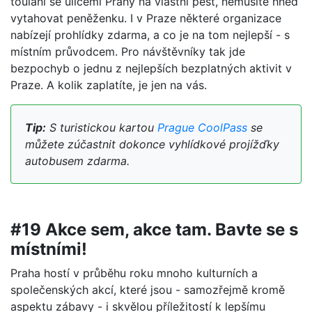
toulání se ulicemi Prahy na vlastní pěst, nemusíte hned
vytahovat peněženku. I v Praze některé organizace
nabízejí prohlídky zdarma, a co je na tom nejlepší - s
místním průvodcem. Pro návštěvníky tak jde
bezpochyb o jednu z nejlepších bezplatných aktivit v
Praze. A kolik zaplatíte, je jen na vás.
Tip:
S turistickou kartou
Prague CoolPass
se
můžete zúčastnit dokonce vyhlídkové projížďky
autobusem zdarma.
#19 Akce sem, akce tam. Bavte se s
místními!
Praha hostí v průběhu roku mnoho kulturních a
společenských akcí, které jsou - samozřejmě kromě
aspektu zábavy - i skvělou příležitostí k lepšímu