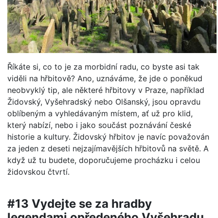
Říkáte si, co to je za morbidní radu, co byste asi tak
viděli na hřbitově? Ano, uznáváme, že jde o poněkud
neobvyklý tip, ale některé hřbitovy v Praze, například
Židovský, Vyšehradský nebo Olšanský, jsou opravdu
oblíbeným a vyhledávaným místem, ať už pro klid,
který nabízí, nebo i jako součást poznávání české
historie a kultury. Židovský hřbitov je navíc považován
za jeden z deseti nejzajímavějších hřbitovů na světě. A
když už tu budete, doporučujeme procházku i celou
židovskou čtvrtí.
#13 Vydejte se za hradby
legendami opředeného Vyšehradu