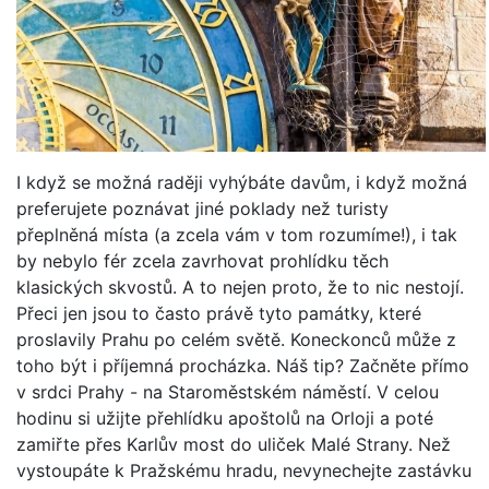
I když se možná raději vyhýbáte davům, i když možná
preferujete poznávat jiné poklady než turisty
přeplněná místa (a zcela vám v tom rozumíme!), i tak
by nebylo fér zcela zavrhovat prohlídku těch
klasických skvostů. A to nejen proto, že to nic nestojí.
Přeci jen jsou to často právě tyto památky, které
proslavily Prahu po celém světě. Koneckonců může z
toho být i příjemná procházka. Náš tip? Začněte přímo
v srdci Prahy - na Staroměstském náměstí. V celou
hodinu si užijte přehlídku apoštolů na Orloji a poté
zamiřte přes Karlův most do uliček Malé Strany. Než
vystoupáte k Pražskému hradu, nevynechejte zastávku