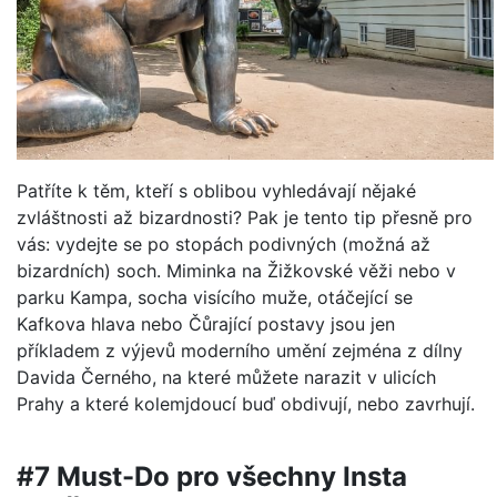
Patříte k těm, kteří s oblibou vyhledávají nějaké
zvláštnosti až bizardnosti? Pak je tento tip přesně pro
vás: vydejte se po stopách podivných (možná až
bizardních) soch. Miminka na Žižkovské věži nebo v
parku Kampa, socha visícího muže, otáčející se
Kafkova hlava nebo Čůrající postavy jsou jen
příkladem z výjevů moderního umění zejména z dílny
Davida Černého, na které můžete narazit v ulicích
Prahy a které kolemjdoucí buď obdivují, nebo zavrhují.
#7 Must-Do pro všechny Insta