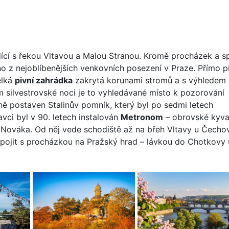
dící s řekou Vltavou a Malou Stranou. Kromě procházek a s
no z nejoblíbenějších venkovních posezení v Praze. Přímo p
elká
pivní zahrádka
zakrytá korunami stromů a s výhledem
 silvestrovské noci je to vyhledávané místo k pozorování
ině postaven Stalinův pomník, který byl po sedmi letech
ci byl v 90. letech instalován
Metronom
– obrovské kyva
a Nováka. Od něj vede schodiště až na břeh Vltavy u Čecho
ojit s procházkou na Pražský hrad – lávkou do Chotkovy 