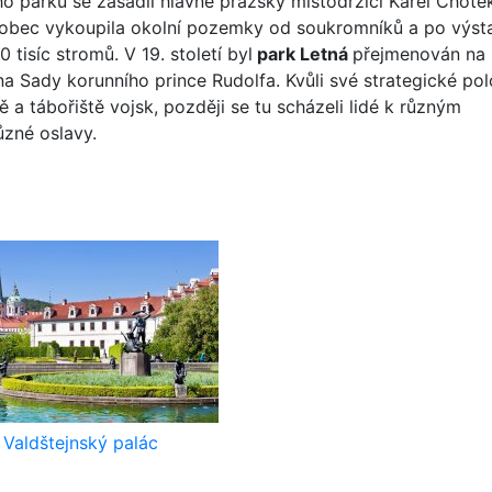
o parku se zasadil hlavně pražský místodržící Karel Chote
ká obec vykoupila okolní pozemky od soukromníků a po výs
tisíc stromů. V 19. století byl
park Letná
přejmenován na
a Sady korunního prince Rudolfa. Kvůli své strategické po
ě a tábořiště vojsk, později se tu scházeli lidé k různým
ůzné oslavy.
Valdštejnský palác