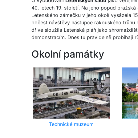
O vybudování
Letenských sadů
jako veřejnéh
40. letech 19. století. Na jeho popud pražs
Letenského zámečku v jeho okolí vysázela 150 
počest návštěvy nástupce rakouského trůnu n
dříve sloužila Letenská pláň jako shro­maždišt
demonstracím. Dnes tu pravidelně probíhají r
Okolní památky
Technické muzeum