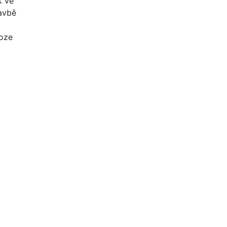
k ve
tavbě
loze