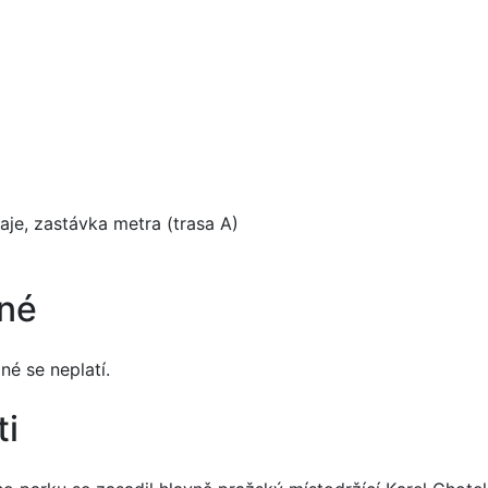
je, zastávka metra (trasa A)
pné
né se neplatí.
ti