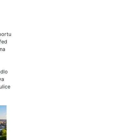
portu
řed
 na
dlo
va
ulice