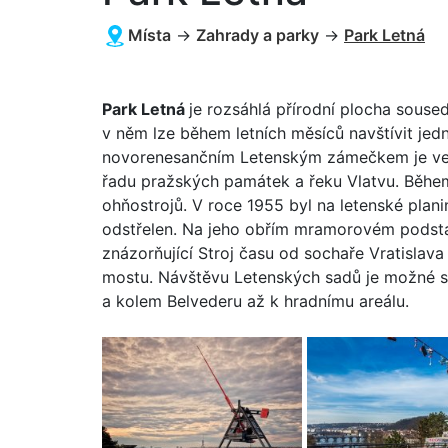
Místa
→
Zahrady a parky
→
Park Letná
Park Letná
je rozsáhlá přírodní plocha souse
v něm lze během letních měsíců navštívit jed
novorenesančním Letenským zámečkem je v
řadu pražských památek a řeku Vlatvu. Během
ohňostrojů. V roce 1955 byl na letenské plan
odstřelen. Na jeho obřím mramorovém podstav
znázorňující Stroj času od sochaře Vratislav
mostu. Návštěvu Letenských sadů je možné sp
a kolem Belvederu až k hradnímu areálu.