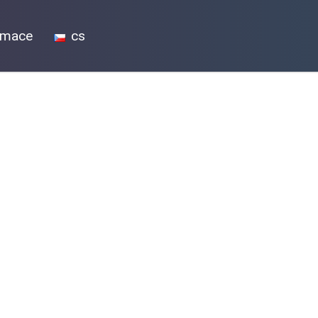
ormace
cs