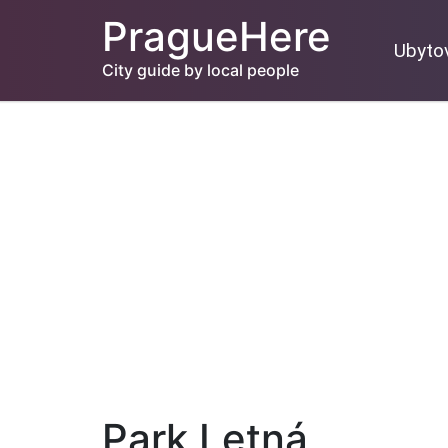
PragueHere
Ubyto
City guide by local people
Park Letná