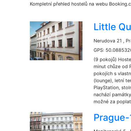
Kompletní přehled hostelů na webu Booking.
Little Q
Nerudova 21 , Pr
GPS: 50.088532
(9 pokojů) Hoste
minut chůze od 
pokojích s vlast
(lounge), letní t
PlayStation, stol
nachází památky,
možné za poplat
Prague-