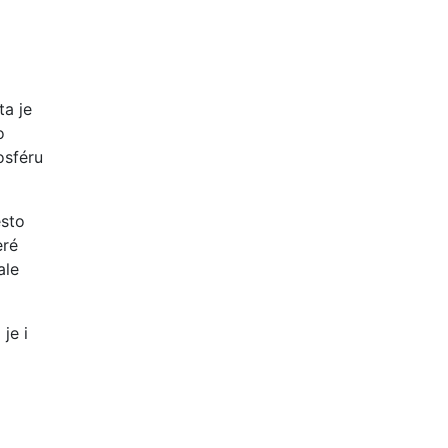
ta je
o
osféru
esto
eré
ale
je i