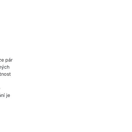
ze pár
mých
tnost
e
ní je