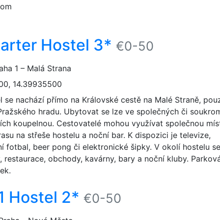
com
uarter Hostel 3*
€0-50
aha 1 – Malá Strana
00, 14.39935500
l se nachází přímo na Královské cestě na Malé Straně, pou
Pražského hradu. Ubytovat se lze ve společných či soukro
ních koupelnou. Cestovatelé mohou využívat společnou mís
erasu na střeše hostelu a noční bar. K dispozici je televize,
ní fotbal, beer pong či elektronické šipky. V okolí hostelu s
 restaurace, obchody, kavárny, bary a noční kluby. Parková
ek.
1 Hostel 2*
€0-50