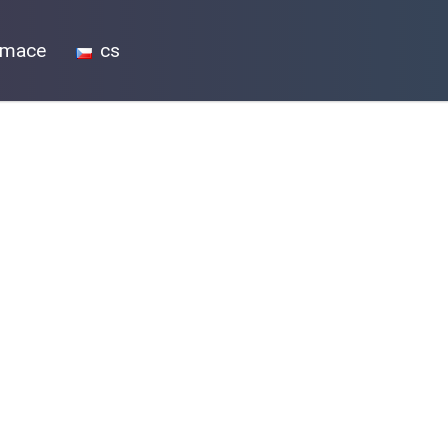
ormace
cs