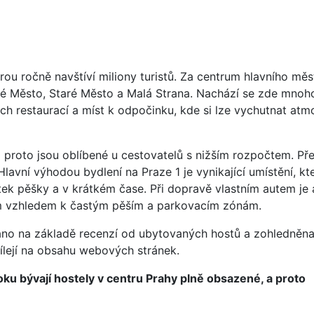
rou ročně navštíví miliony turistů. Za centrum hlavního měs
vé Město, Staré Město a Malá Strana. Nachází se zde mnoh
ých restaurací a míst k odpočinku, kde si lze vychutnat atm
a proto jsou oblíbené u cestovatelů s nižším rozpočtem. Př
 Hlavní výhodou bydlení na Praze 1 je vynikající umístění, kt
 pěšky a v krátkém čase. Při dopravě vlastním autem je 
ím vzhledem k častým pěším a parkovacím zónám.
áno na základě recenzí od ubytovaných hostů a zohledněna 
odílejí na obsahu webových stránek.
ku bývají hostely v centru Prahy plně obsazené, a proto