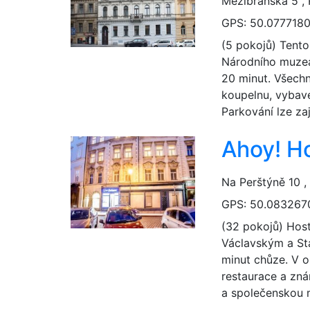
Mezibranská 5 ,
GPS: 50.0777180
(5 pokojů) Tento
Národního muzea 
20 minut. Všechn
koupelnu, vybave
Parkování lze zaj
Ahoy! Ho
Na Perštýně 10 ,
GPS: 50.083267
(32 pokojů) Hoste
Václavským a St
minut chůze. V o
restaurace a zná
a společenskou m