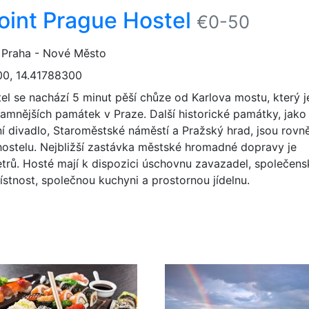
oint Prague Hostel
€0-50
, Praha - Nové Město
0, 14.41788300
el se nachází 5 minut pěší chůze od Karlova mostu, který j
amnějších památek v Praze. Další historické památky, jako 
í divadlo, Staroměstské náměstí a Pražský hrad, jsou rovn
ostelu. Nejbližší zastávka městské hromadné dopravy je
rů. Hosté mají k dispozici úschovnu zavazadel, společens
tnost, společnou kuchyni a prostornou jídelnu.