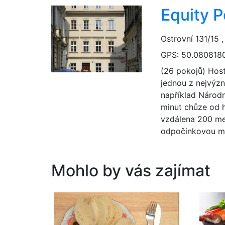
Equity P
Ostrovní 131/15 
GPS: 50.0808180
(26 pokojů) Host
jednou z nejvýzn
například Národn
minut chůze od h
vzdálena 200 met
odpočinkovou mís
Mohlo by vás zajímat