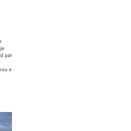
e
je
ěž pár
kou a