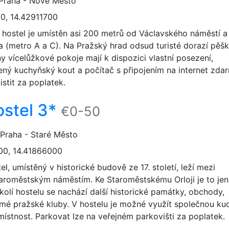
 Praha - Nové Město
0, 14.42911700
 hostel je umístěn asi 200 metrů od Václavského náměstí a
(metro A a C). Na Pražský hrad odsud turisté dorazí pěšk
y vícelůžkové pokoje mají k dispozici vlastní posezení,
ný kuchyňský kout a počítač s připojením na internet zda
istit za poplatek.
stel 3*
€0-50
 Praha - Staré Město
00, 14.41866000
l, umístěný v historické budově ze 17. století, leží mezi
aroměstským náměstím. Ke Staroměstskému Orloji je to jen
kolí hostelu se nachází další historické památky, obchody,
mé pražské kluby. V hostelu je možné využít společnou ku
ístnost. Parkovat lze na veřejném parkovišti za poplatek.