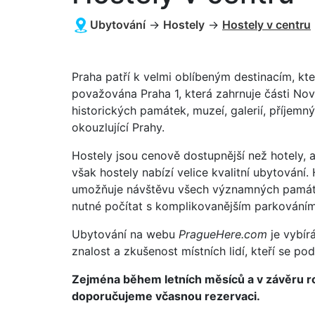
Ubytování
→
Hostely
→
Hostely v centru
Praha patří k velmi oblíbeným destinacím, kte
považována Praha 1, která zahrnuje části No
historických památek, muzeí, galerií, příjemn
okouzlující Prahy.
Hostely jsou cenově dostupnější než hotely, 
však hostely nabízí velice kvalitní ubytování.
umožňuje návštěvu všech významných památek
nutné počítat s komplikovanějším parkován
Ubytování na webu
PragueHere.com
je vybír
znalost a zkušenost místních lidí, kteří se p
Zejména během letních měsíců a v závěru ro
doporučujeme včasnou rezervaci.