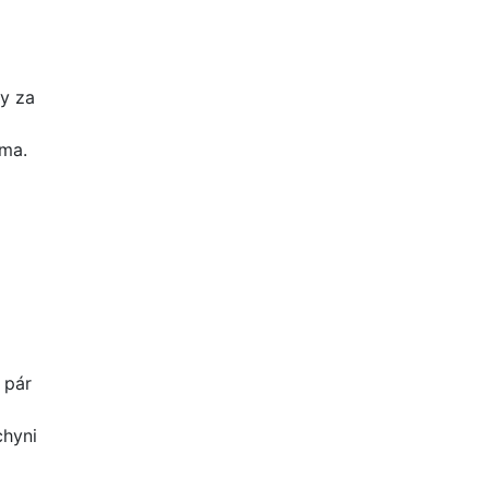
y za
rma.
 pár
chyni