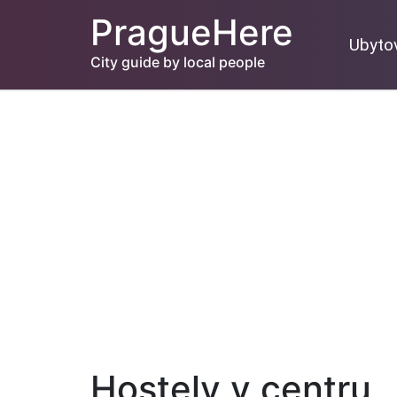
PragueHere
Ubyto
City guide by local people
Hostely v centru